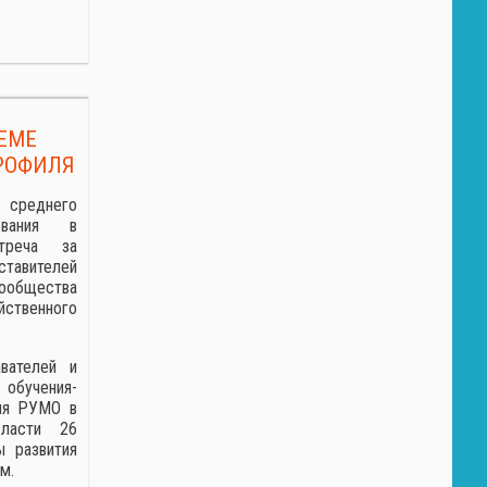
ЕМЕ
РОФИЛЯ
еднего
зования в
треча за
авителей
общества
йственного
вателей и
 обучения-
ния РУМО в
ласти 26
ы развития
м.