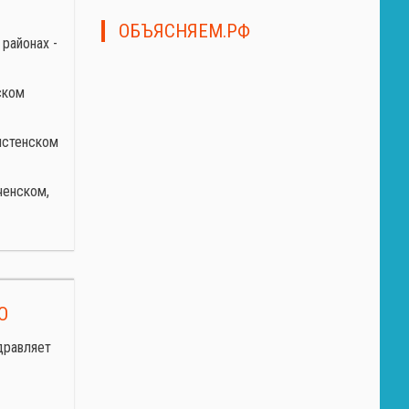
ОБЪЯСНЯЕМ.РФ
районах -
ском
истенском
ченском,
О
дравляет