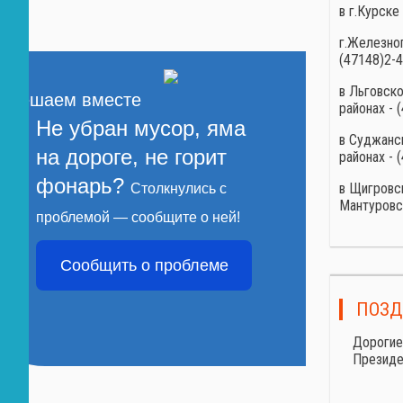
в г.Курске
г.Железно
(47148)2-
в Льговск
Решаем вместе
районах - 
Не убран мусор, яма
в Суджанс
на дороге, не горит
районах - 
фонарь?
в Щигровс
Столкнулись с
Мантуровск
проблемой — сообщите о ней!
Сообщить о проблеме
ПОЗД
Дорогие
Президе