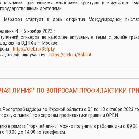
х компаний, признанными мастерами культуры и искусства, в
 государственными деятелями.
й Марафон стартует в день открытия Международной выстав
дения: 4 – 6 ноября 2023 г.
туплений спикеров на наиболее актуальные темы с онлайн-тран
щадках на ВДНХ в г. Москве.
фона -
https://clck.ru/35fpLy
ия для офлайн-участия -
https://clck.ru/35fnFA
ЯЧАЯ ЛИНИЯ" ПО ВОПРОСАМ ПРОФИЛАКТИКИ ГР
е Роспотребнадзора по Курской области с 02 по 13 октября 2023 г
горячую линию" по вопросам профилактики гриппа и ОРВИ.
ию в рамках "горячей линии" можно получить в рабочие дни с 09.00 
с 13.00 до 14.00 по телефонам: