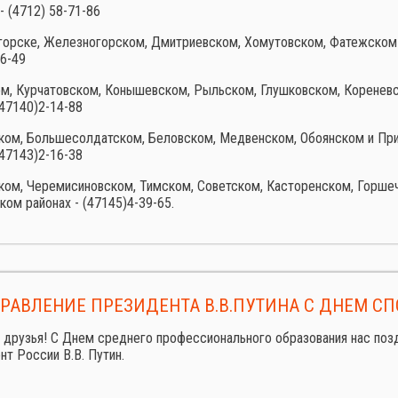
 - (4712) 58-71-86
горске, Железногорском, Дмитриевском, Хомутовском, Фатежском 
46-49
ом, Курчатовском, Конышевском, Рыльском, Глушковском, Коренев
(47140)2-14-88
ком, Большесолдатском, Беловском, Медвенском, Обоянском и Пр
(47143)2-16-38
ком, Черемисиновском, Тимском, Советском, Касторенском, Горше
ом районах - (47145)4-39-65.
РАВЛЕНИЕ ПРЕЗИДЕНТА В.В.ПУТИНА С ДНЕМ СП
 друзья! С Днем среднего профессионального образования нас поз
нт России
В.В. Путин.