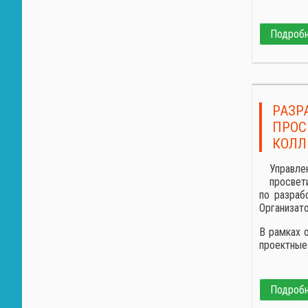
Подробне
РАЗР
ПРОС
КОЛЛ
Управле
просвет
по разраб
Организат
В рамках 
проектные 
Подробне