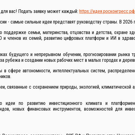
 для вас! Подать заявку может каждый:
https://идея.росконгресс.рф
сии - самые сильные идеи представят руководству страны. В 2026 г
 поддержке семьи, материнства, отцовства и детства, охране зд
 и членов их семей, развитию цифровых платформ и ИИ в здраво
ках будущего и непрерывном обучении, прогнозировании рынка тр
за рубежа и создании новых рабочих мест в малых городах и дерев
ы в сфере автономности, интеллектуальных систем, распределенн
ников.
и, связанные с сохранением природы, экологией, климатической 
о идеи по развитию инвестиционного климата и платформенн
ендов, новых финансовых инструментов, возможностей для инве