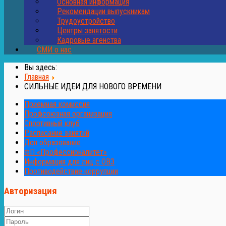
Основная информация
Рекомендации выпускникам
Трудоустройство
Центры занятости
Кадровые агенства
СМИ о нас
Вы здесь:
Главная
СИЛЬНЫЕ ИДЕИ ДЛЯ НОВОГО ВРЕМЕНИ
Приемная комиссия
Профсоюзная организация
Спортивный клуб
Расписание занятий
Доп образование
ФП «Профессионалитет»
Информация для лиц с ОВЗ
Противодействие коррупции
Авторизация